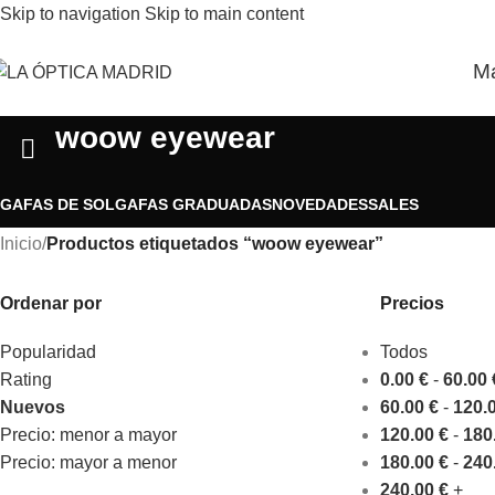
Skip to navigation
Skip to main content
M
woow eyewear
GAFAS DE SOL
GAFAS GRADUADAS
NOVEDADES
SALES
Inicio
/
Productos etiquetados “woow eyewear”
Ordenar por
Precios
Popularidad
Todos
Rating
0.00
€
-
60.00
Nuevos
60.00
€
-
120.
Precio: menor a mayor
120.00
€
-
180
Precio: mayor a menor
180.00
€
-
240
240.00
€
+