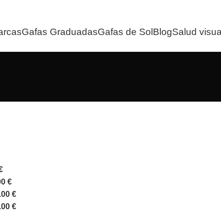
arcas
Gafas Graduadas
Gafas de Sol
Blog
Salud visua
€
00
€
.00
€
.00
€