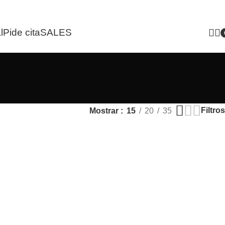
l
Pide cita
SALES
i
Filtros
Mostrar
15
20
35