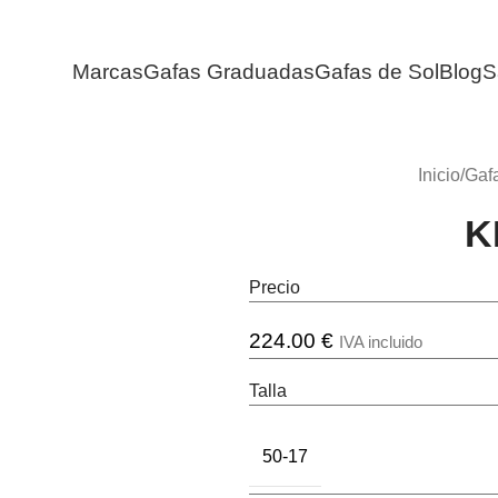
Marcas
Gafas Graduadas
Gafas de Sol
Blog
S
Inicio
/
Gaf
K
Precio
224.00
€
IVA incluido
Talla
50-17