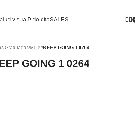
alud visual
Pide cita
SALES
i
as Graduadas
/
Mujer
/
KEEP GOING 1 0264
EEP GOING 1 0264