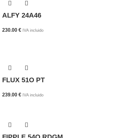
ALFY 24A46
230.00
€
IVA incluido
FLUX 51O PT
239.00
€
IVA incluido
FIPPLE 54O RDGM