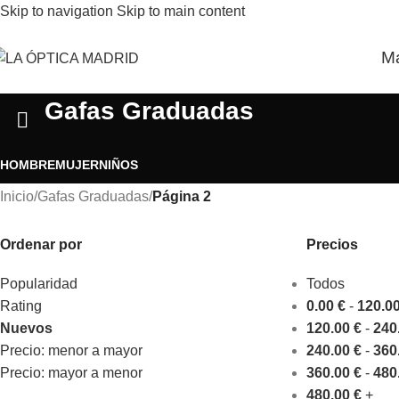
Skip to navigation
Skip to main content
M
Gafas Graduadas
HOMBRE
MUJER
NIÑOS
Inicio
/
Gafas Graduadas
/
Página 2
Ordenar por
Precios
Popularidad
Todos
Rating
0.00
€
-
120.0
Nuevos
120.00
€
-
240
Precio: menor a mayor
240.00
€
-
360
Precio: mayor a menor
360.00
€
-
480
480.00
€
+