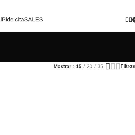
l
Pide cita
SALES
i
Filtros
Mostrar
15
20
35