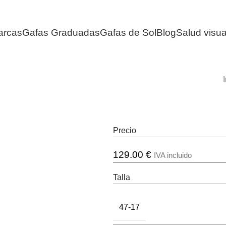
arcas
Gafas Graduadas
Gafas de Sol
Blog
Salud visua
I
Precio
129.00
€
IVA incluido
Talla
47-17