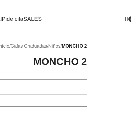
l
Pide cita
SALES
i
nicio
/
Gafas Graduadas
/
Niños
/
MONCHO 2
MONCHO 2