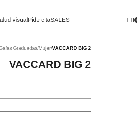
alud visual
Pide cita
SALES
i
Gafas Graduadas
/
Mujer
/
VACCARD BIG 2
VACCARD BIG 2