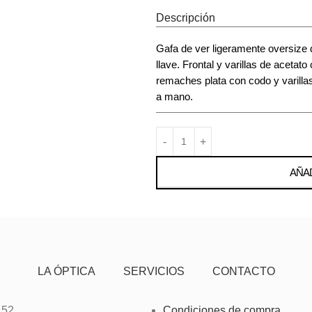
Descripción
Gafa de ver ligeramente oversize 
llave. Frontal y varillas de acetat
remaches plata con codo y varilla
a mano.
AÑAD
LA ÓPTICA
SERVICIOS
CONTACTO
 52
Condiciones de compra