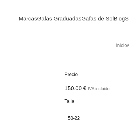
Marcas
Gafas Graduadas
Gafas de Sol
Blog
S
Inicio
/
Precio
150.00
€
IVA incluido
Talla
50-22