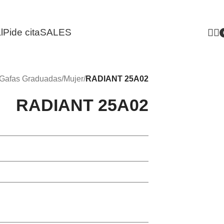
l
Pide cita
SALES
i
Gafas Graduadas
/
Mujer
/
RADIANT 25A02
RADIANT 25A02