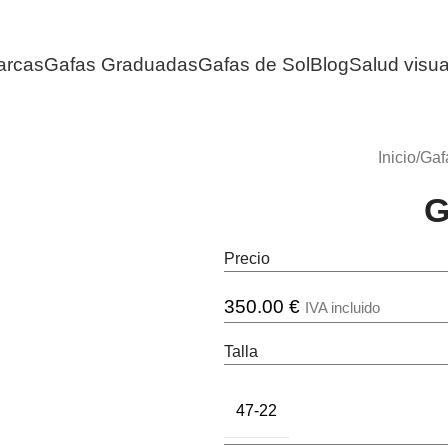
arcas
Gafas Graduadas
Gafas de Sol
Blog
Salud visua
Inicio
/
Gaf
G
Precio
350.00
€
IVA incluido
Talla
47-22