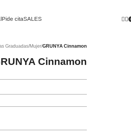
l
Pide cita
SALES
i
as Graduadas
/
Mujer
/
GRUNYA Cinnamon
RUNYA Cinnamon