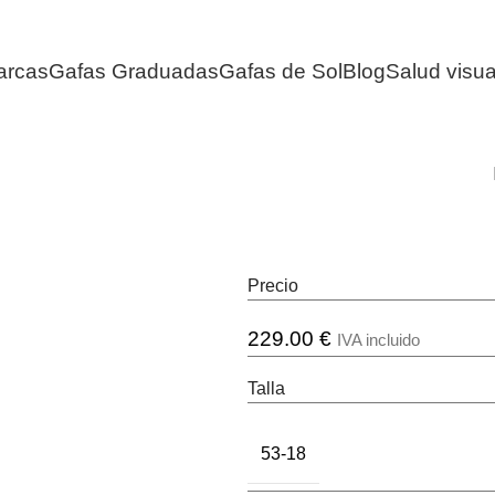
arcas
Gafas Graduadas
Gafas de Sol
Blog
Salud visua
Precio
229.00
€
IVA incluido
Talla
53-18