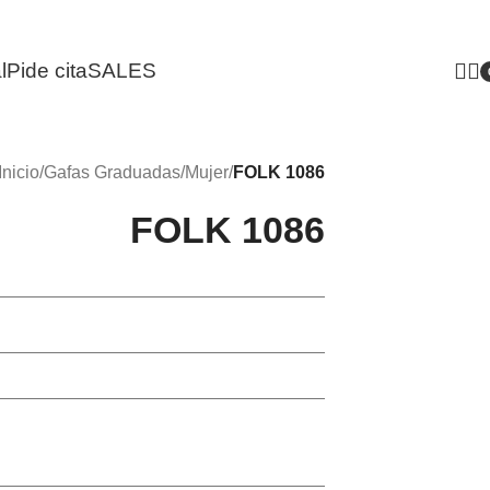
l
Pide cita
SALES
i
Inicio
/
Gafas Graduadas
/
Mujer
/
FOLK 1086
FOLK 1086