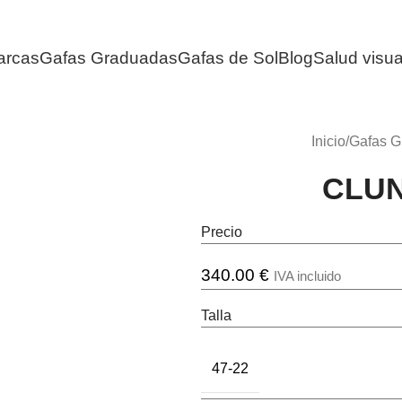
arcas
Gafas Graduadas
Gafas de Sol
Blog
Salud visua
Inicio
/
Gafas G
CLUN
Precio
340.00
€
IVA incluido
Talla
47-22