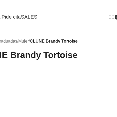
l
Pide cita
SALES
i
raduadas
/
Mujer
/
CLUNE Brandy Tortoise
E Brandy Tortoise