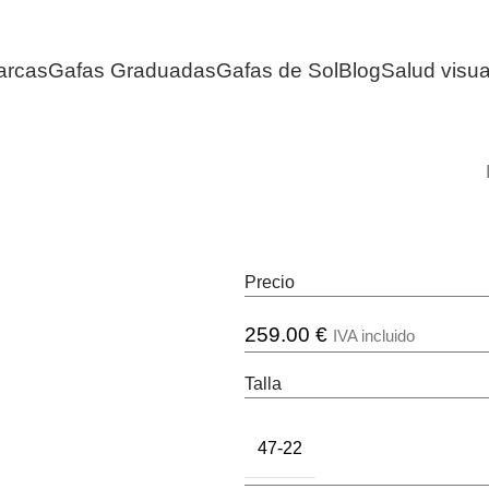
arcas
Gafas Graduadas
Gafas de Sol
Blog
Salud visua
Precio
259.00
€
IVA incluido
Talla
47-22