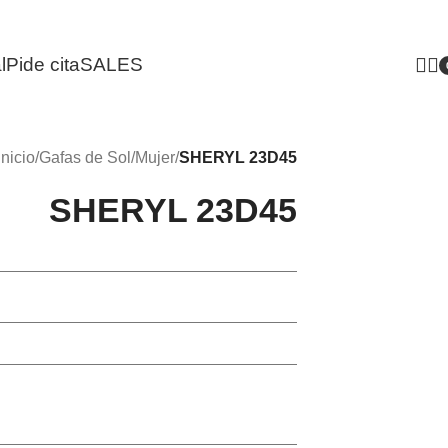
l
Pide cita
SALES
i
Inicio
/
Gafas de Sol
/
Mujer
/
SHERYL 23D45
SHERYL 23D45