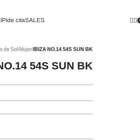
l
Pide cita
SALES
i
s de Sol
/
Mujer
/
IBIZA NO.14 54S SUN BK
 NO.14 54S SUN BK