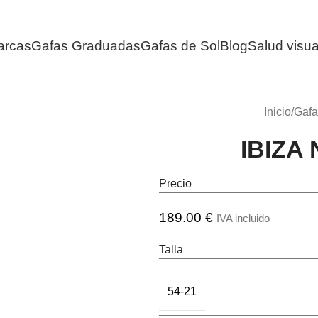
arcas
Gafas Graduadas
Gafas de Sol
Blog
Salud visua
Inicio
/
Gafa
IBIZA
Precio
189.00
€
IVA incluido
Talla
54-21