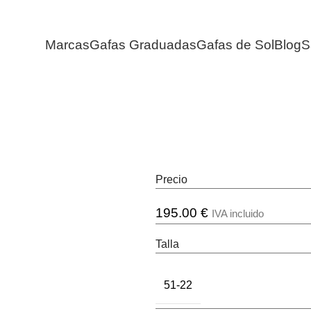
Marcas
Gafas Graduadas
Gafas de Sol
Blog
S
Precio
195.00
€
IVA incluido
Talla
51-22