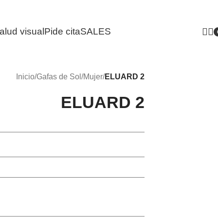
alud visual
Pide cita
SALES
i
Inicio
/
Gafas de Sol
/
Mujer
/
ELUARD 2
ELUARD 2