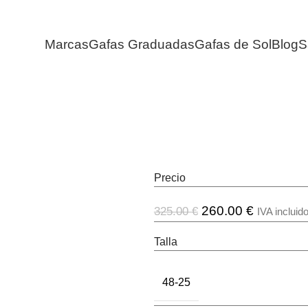
Marcas
Gafas Graduadas
Gafas de Sol
Blog
S
Precio
260.00
€
325.00
€
IVA incluid
Talla
48-25