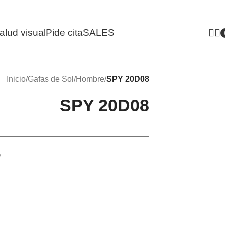
alud visual
Pide cita
SALES
i
Inicio
/
Gafas de Sol
/
Hombre
/
SPY 20D08
SPY 20D08
o