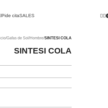
l
Pide cita
SALES
i
icio
/
Gafas de Sol
/
Hombre
/
SINTESI COLA
SINTESI COLA