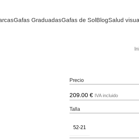
arcas
Gafas Graduadas
Gafas de Sol
Blog
Salud visua
In
Precio
209.00
€
IVA incluido
Talla
52-21