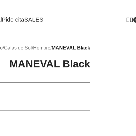
l
Pide cita
SALES
i
io
/
Gafas de Sol
/
Hombre
/
MANEVAL Black
MANEVAL Black