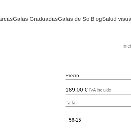
arcas
Gafas Graduadas
Gafas de Sol
Blog
Salud visua
Inic
Precio
189.00
€
IVA incluido
Talla
56-15