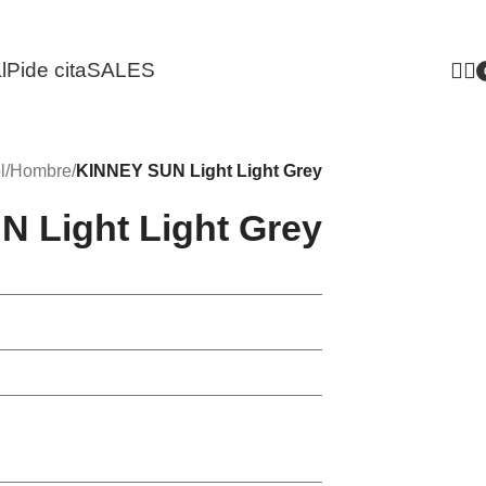
l
Pide cita
SALES
i
l
/
Hombre
/
KINNEY SUN Light Light Grey
 Light Light Grey