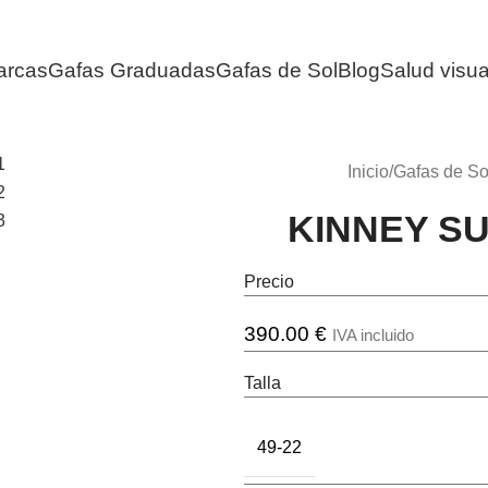
arcas
Gafas Graduadas
Gafas de Sol
Blog
Salud visua
Inicio
/
Gafas de So
KINNEY SUN
Precio
390.00
€
IVA incluido
Talla
49-22